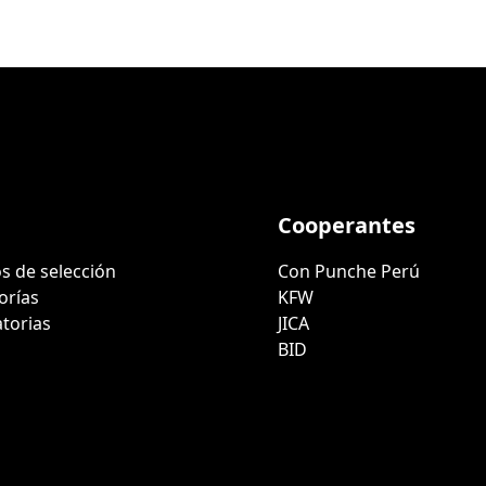
Cooperantes
s de selección
Con Punche Perú
orías
KFW
torias
JICA
BID