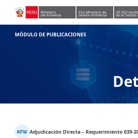
Skip to content
MÓDULO DE PUBLICACIONES
Det
Adjudicación Directa – Requerimiento 039-