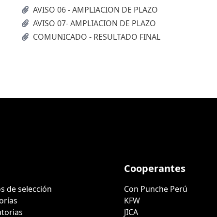
AVISO 06 - AMPLIACION DE PLAZO
AVISO 07- AMPLIACION DE PLAZO
COMUNICADO - RESULTADO FINAL
Cooperantes
s de selección
Con Punche Perú
orías
KFW
torias
JICA