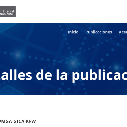
Inicio
Publicaciones
Ace
alles de la publica
M-VMGA-GICA-KFW