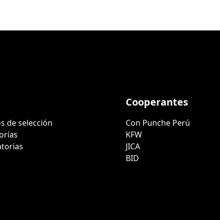
Cooperantes
s de selección
Con Punche Perú
orías
KFW
torias
JICA
BID