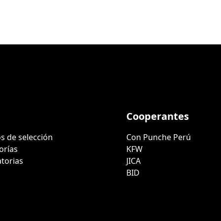
Cooperantes
s de selección
Con Punche Perú
orías
KFW
torias
JICA
BID