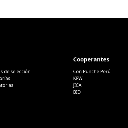
Cooperantes
s de selección
Con Punche Perú
orías
KFW
torias
JICA
BID