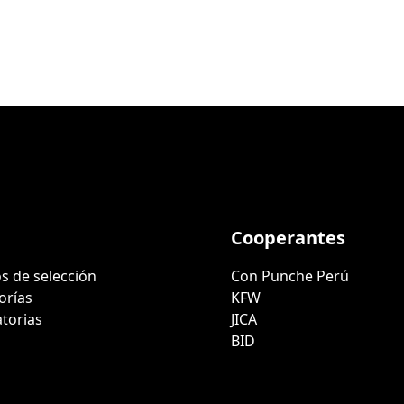
Cooperantes
s de selección
Con Punche Perú
orías
KFW
torias
JICA
BID