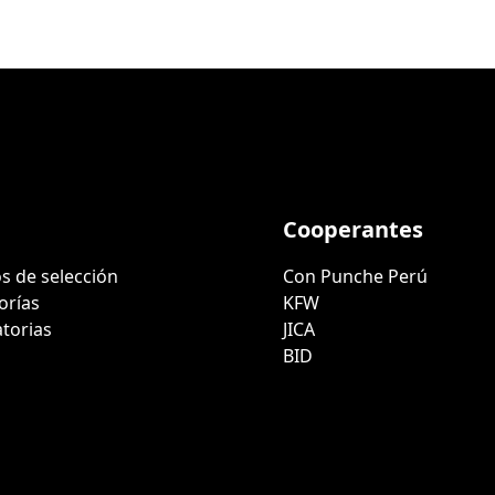
Cooperantes
s de selección
Con Punche Perú
orías
KFW
torias
JICA
BID