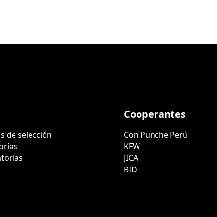
Cooperantes
s de selección
Con Punche Perú
orías
KFW
torias
JICA
BID